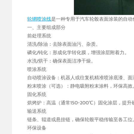
轮辋喷涂线
是一种专用于汽车轮毂表面涂装的自动
一、主要组成部分
前处理系统
清洗/除油：去除表面油污、杂质。
磷化/钝化：形成化学转化膜，增强涂层附着力。
水洗/烘干：确保表面洁净干燥。
喷涂系统
自动喷涂设备：机器人或往复机精准喷涂底漆、面
粉末喷涂（可选）：静电吸附粉末涂料，环保高效
固化系统
烘烤炉：高温（通常150-200℃）固化涂层，提
输送系统
链条、辊道或悬挂链，确保轮毂平稳传输至各工位
环保设备