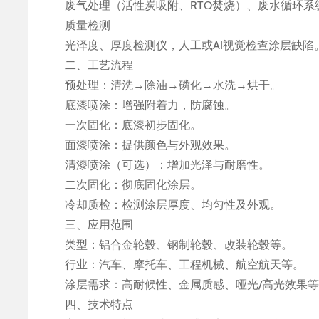
废气处理（活性炭吸附、RTO焚烧）、废水循环系
质量检测
光泽度、厚度检测仪，人工或AI视觉检查涂层缺陷
二、工艺流程
预处理：清洗→除油→磷化→水洗→烘干。
底漆喷涂：增强附着力，防腐蚀。
一次固化：底漆初步固化。
面漆喷涂：提供颜色与外观效果。
清漆喷涂（可选）：增加光泽与耐磨性。
二次固化：彻底固化涂层。
冷却质检：检测涂层厚度、均匀性及外观。
三、应用范围
类型：铝合金轮毂、钢制轮毂、改装轮毂等。
行业：汽车、摩托车、工程机械、航空航天等。
涂层需求：高耐候性、金属质感、哑光/高光效果
四、技术特点