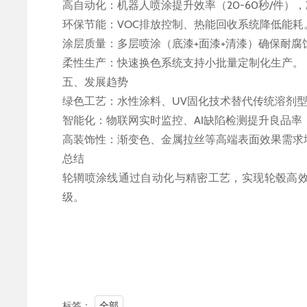
高自动化：机器人喷涂提升效率（20-60秒/件）
环保节能：VOC排放控制、热能回收系统降低能耗
涂层质量：多层喷涂（底漆+面漆+清漆）确保耐腐蚀
柔性生产：快速换色系统支持小批量定制化生产。
五、发展趋势
绿色工艺：水性涂料、UV固化技术替代传统溶剂
智能化：物联网实时监控、AI缺陷检测提升良品率
高装饰性：渐变色、金属拉丝等高端表面效果需求
总结
轮辋喷涂线通过自动化与精密工艺，实现轮毂高
级。
标签：
全部