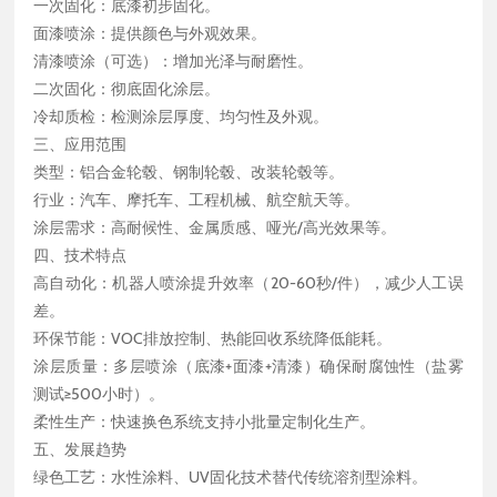
一次固化：底漆初步固化。
面漆喷涂：提供颜色与外观效果。
清漆喷涂（可选）：增加光泽与耐磨性。
二次固化：彻底固化涂层。
冷却质检：检测涂层厚度、均匀性及外观。
三、应用范围
类型：铝合金轮毂、钢制轮毂、改装轮毂等。
行业：汽车、摩托车、工程机械、航空航天等。
涂层需求：高耐候性、金属质感、哑光/高光效果等。
四、技术特点
高自动化：机器人喷涂提升效率（20-60秒/件），减少人工误
差。
环保节能：VOC排放控制、热能回收系统降低能耗。
涂层质量：多层喷涂（底漆+面漆+清漆）确保耐腐蚀性（盐雾
测试≥500小时）。
柔性生产：快速换色系统支持小批量定制化生产。
五、发展趋势
绿色工艺：水性涂料、UV固化技术替代传统溶剂型涂料。