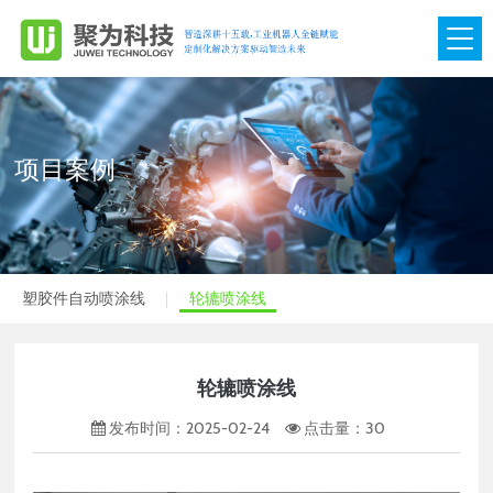
网站首页
关于我们

项目案例
产品展示

项目案例

塑胶件自动喷涂线
轮辘喷涂线
视频中心

团队管理

轮辘喷涂线
新闻动态

发布时间：2025-02-24
点击量：
30
联系我们
