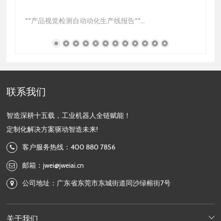
**产品视觉检测自动动化生产线报告**
**一、适用场景**
造
1. **电子信息行业**：用于智能手机、平板电脑等高精度
复
电子元件的视觉检测，确保外观和内部零件符合质量标
…
准。
联系我们
智造深耕十五载，工业机器人全链赋能！
定制化解决方案驱动智造未来!
客户服务热线：400 880 7856
邮箱：jwei@jweiai.cn
公司地址：广东省东莞市东城街道同沙绿榕街7号
关于我们
