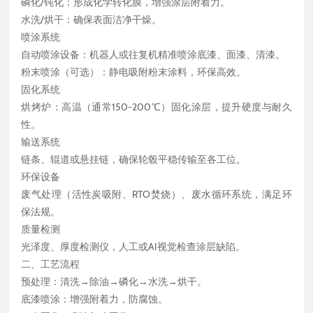
磷化/钝化：形成化学转化膜，增强涂层附着力。
水洗/烘干：确保表面洁净干燥。
喷涂系统
自动喷涂设备：机器人或往复机精准喷涂底漆、面漆、清漆。
粉末喷涂（可选）：静电吸附粉末涂料，环保高效。
固化系统
烘烤炉：高温（通常150-200℃）固化涂层，提升硬度与耐久
性。
输送系统
链条、辊道或悬挂链，确保轮毂平稳传输至各工位。
环保设备
废气处理（活性炭吸附、RTO焚烧）、废水循环系统，满足环
保法规。
质量检测
光泽度、厚度检测仪，人工或AI视觉检查涂层缺陷。
二、工艺流程
预处理：清洗→除油→磷化→水洗→烘干。
底漆喷涂：增强附着力，防腐蚀。