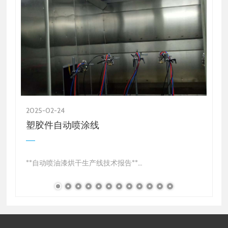
2025-02-24
2
塑胶件自动喷涂线
析
**自动喷油漆烘干生产线技术报告**
，
一、适用场景
存
自动喷油漆烘干生产线主要应用于汽车制造、家电制造
以及大型机械设备表面处理等领域。其核心功能是对复
杂几何形状的金属件表面进行油漆喷涂并实现快速烘干…