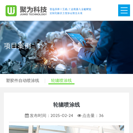
网站首页
关于我们

项目案例
产品展示

项目案例

塑胶件自动喷涂线
轮辘喷涂线
视频中心

团队管理

轮辘喷涂线
新闻动态

发布时间：2025-02-24
点击量：
36
联系我们
