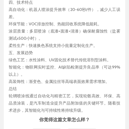
四、技术特点
高自动化：机器人喷涂提升效率（20-60秒/件），减少人工误
差。
环保节能：VOC排放控制、热能回收系统降低能耗。
涂层质量：多层喷涂（底漆+面漆+清漆）确保耐腐蚀性（盐雾
测试≥500小时）。
柔性生产：快速换色系统支持小批量定制化生产。
五、发展趋势
绿色工艺：水性涂料、UV固化技术替代传统溶剂型涂料。
智能化：物联网实时监控、AI缺陷检测提升良品率（可达99%
以上）。
高装饰性：渐变色、金属拉丝等高端表面效果需求增加。
总结
轮辋喷涂线通过自动化与精密工艺，实现轮毂高效、环保、高
品质涂装，是汽车制造业提升产品附加值的关键环节。随着技
术进步，其智能化与可持续性将持续升级。
你觉得这篇文章怎么样？