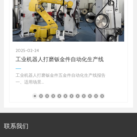
2025-02-24
2
工业机器人打磨钣金件自动化生产线
工业机器人打磨钣金件五金件自动化生产线报告
生
一、适用场景
主要用于汽车制造、机械、航空航天、电子设备等行业
中对钣金件和五金件的高精度加工与打磨。适合需要高
效率、高良品率、低故障率、低能耗以及灵活柔…
1
联系我们