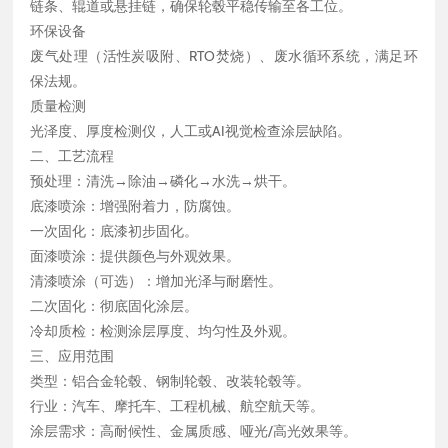
链条、辊道或悬挂链，确保轮毂平稳传输至各工位。
环保设备
废气处理（活性炭吸附、RTO焚烧）、废水循环系统，满足环
保法规。
质量检测
光泽度、厚度检测仪，人工或AI视觉检查涂层缺陷。
二、工艺流程
预处理：清洗→除油→磷化→水洗→烘干。
底漆喷涂：增强附着力，防腐蚀。
一次固化：底漆初步固化。
面漆喷涂：提供颜色与外观效果。
清漆喷涂（可选）：增加光泽与耐磨性。
二次固化：彻底固化涂层。
冷却质检：检测涂层厚度、均匀性及外观。
三、应用范围
类型：铝合金轮毂、钢制轮毂、改装轮毂等。
行业：汽车、摩托车、工程机械、航空航天等。
涂层需求：高耐候性、金属质感、哑光/高光效果等。