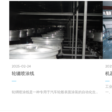
2025-02-24
202
轮辘喷涂线
机
工
轮辋喷涂线是一种专用于汽车轮毂表面涂装的自动化生产
一
线，通过预处理、喷涂、固化等工艺，赋予轮毂防腐、耐
工
精度
磨、美观等性能。以下是其核心内容：
其
标
一、主要组成部分
（