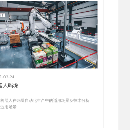
5-02-24
2025-02-24
器人码垛
自动化整线
业机器人在码垛自动化生产中的适用场景及技术分析
智能自动化生产
、适用场景
随着工业4.0
业机器人在码垛自动化生产中具有广泛的应用潜力，尤
已成为现代制造
是在仓储物流、供应链管理和制造业中的垂直型存储
还显著降低了成
如叉车库、货架库等）中。以下是其…
将…