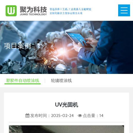
网站首页
关于我们

项目案例
产品展示

项目案例

塑胶件自动喷涂线
轮辘喷涂线
视频中心

团队管理

UV光固机
新闻动态

发布时间：2025-02-24
点击量：
14
联系我们
