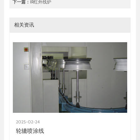
下一篇：
IR红外线炉
相关资讯
2025-02-24
2025
轮辘喷涂线
智