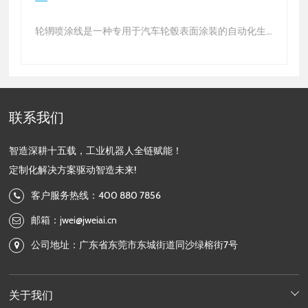
智能
轮辋喷涂线是一种专用于汽车轮毂表面涂装的自动化生
一、
产线，通过预处理、喷涂、固化等工艺，赋予轮毂防
智能
腐、耐磨、美观等性能。以下是其核心内容：
业，
一、主要组成部分
以下
前处理系统
1. 
联系我们
智造深耕十五载，工业机器人全链赋能！
定制化解决方案驱动智造未来!
客户服务热线：400 880 7856
邮箱：jwei@jweiai.cn
公司地址：广东省东莞市东城街道同沙绿榕街7号
关于我们
