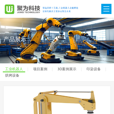
网站首页
关于我们

产品展示
产品展示

项目案例

工业机器人
项目案例
3D案例展示
印染设备
视频中心

烘烤设备
团队管理

新闻动态

联系我们
