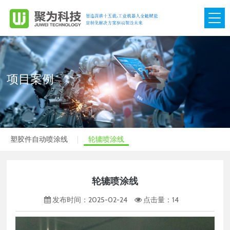
网站首页
关于我们

项目案例
产品展示

项目案例

塑胶件自动喷涂线
轮辘喷涂线
视频中心

团队管理

轮辘喷涂线
新闻动态

发布时间：2025-02-24
点击量：
14
联系我们
