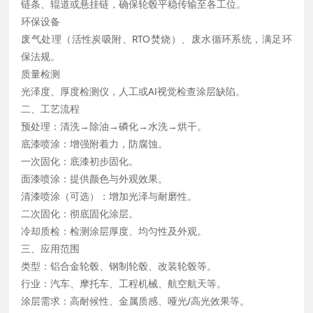
链条、辊道或悬挂链，确保轮毂平稳传输至各工位。
环保设备
废气处理（活性炭吸附、RTO焚烧）、废水循环系统，满足环
保法规。
质量检测
光泽度、厚度检测仪，人工或AI视觉检查涂层缺陷。
二、工艺流程
预处理：清洗→除油→磷化→水洗→烘干。
底漆喷涂：增强附着力，防腐蚀。
一次固化：底漆初步固化。
面漆喷涂：提供颜色与外观效果。
清漆喷涂（可选）：增加光泽与耐磨性。
二次固化：彻底固化涂层。
冷却质检：检测涂层厚度、均匀性及外观。
三、应用范围
类型：铝合金轮毂、钢制轮毂、改装轮毂等。
行业：汽车、摩托车、工程机械、航空航天等。
涂层需求：高耐候性、金属质感、哑光/高光效果等。