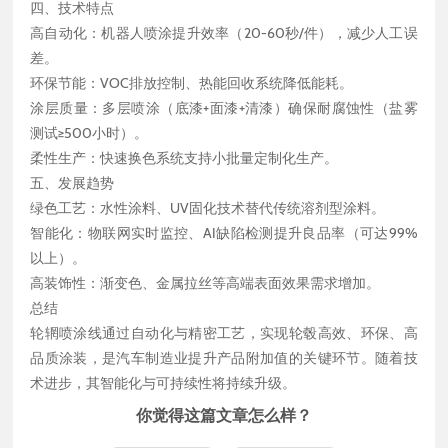
四、技术特点
高自动化：机器人喷涂提升效率（20-60秒/件），减少人工误
差。
环保节能：VOC排放控制、热能回收系统降低能耗。
涂层质量：多层喷涂（底漆+面漆+清漆）确保耐腐蚀性（盐雾
测试≥500小时）。
柔性生产：快速换色系统支持小批量定制化生产。
五、发展趋势
绿色工艺：水性涂料、UV固化技术替代传统溶剂型涂料。
智能化：物联网实时监控、AI缺陷检测提升良品率（可达99%
以上）。
高装饰性：渐变色、金属拉丝等高端表面效果需求增加。
总结
轮辋喷涂线通过自动化与精密工艺，实现轮毂高效、环保、高
品质涂装，是汽车制造业提升产品附加值的关键环节。随着技
术进步，其智能化与可持续性将持续升级。
你觉得这篇文章怎么样？